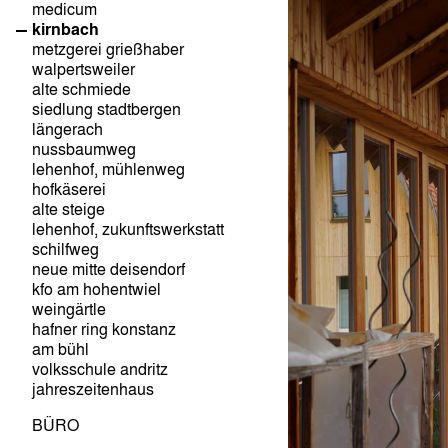
medicum
kirnbach
metzgerei grießhaber
walpertsweiler
alte schmiede
siedlung stadtbergen
längerach
nussbaumweg
lehenhof, mühlenweg
hofkäserei
alte steige
lehenhof, zukunftswerkstatt
schilfweg
neue mitte deisendorf
kfo am hohentwiel
weingärtle
hafner ring konstanz
am bühl
volksschule andritz
jahreszeitenhaus
BÜRO