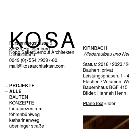
KOSA
Fürstenbergstrasse 9
KIRNBACH
88633 Heiligenberg
Kopp Sailer Lernout Architekten
Wiederaufbau und Neub
Deutschland
0049 (0)7554 79397-80
Status: 2018 / 2023 / 
mail@kosaarchitekten.com
Bauherr: privat
Leistungsphasen: 1 - 
Flächen / Volumen: W
PROJEKTE
Bauernhaus BGF 415 
ALLE
Bilder: Hannah Henn
BAUTEN
KONZEPTE
Pläne
Text
Bilder
therapiezentrum
föhrenbühlweg
katharinenweg
überlinger straße